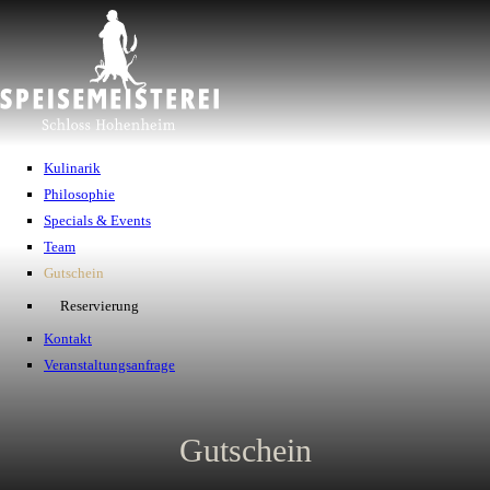
Navigation
Kulinarik
überspringen
Philosophie
Specials & Events
Team
Gutschein
Reservierung
Kontakt
Veranstaltungsanfrage
Gutschein