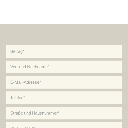
Pflichtfeld
Betrag
*
Pflichtfeld
Vor- und Nachname
*
Pflichtfeld
E-Mail-Adresse
*
Pflichtfeld
Telefon
*
Pflichtfeld
Straße und Hausnummer
*
Pflichtfeld
PLZ und Ort
*