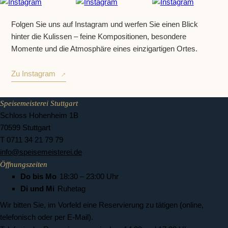
Folgen Sie uns auf Instagram und werfen Sie einen Blick
hinter die Kulissen – feine Kompositionen, besondere
Momente und die Atmosphäre eines einzigartigen Ortes.
Zu Instagram
Speisemeisterei Stuttgart
Schloss Hohenheim 1B
70599 Stuttgart
T 0711 34 21 79 79
info@speisemeisterei.de
Öffnungszeiten
Do bis Mo
18:30 – 23:00 Uhr
Di und Mi
Ruhetag
Wir bitten Sie, im Vorfeld eine Reservierung zu tätigen (online,
telefonisch oder per E-Mail).