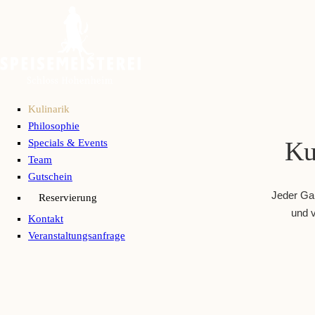
Navigation
Kulinarik
überspringen
Philosophie
Specials & Events
Ku
Team
Gutschein
Jeder Gan
Reservierung
und v
Kontakt
Veranstaltungsanfrage