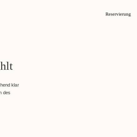
Reservierung
hlt
chend klar
en des