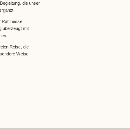
Begleitung, die unser
ergänzt.
f Raffinesse
g überzeugt mit
nen.
eien Reise, die
besondere Weise