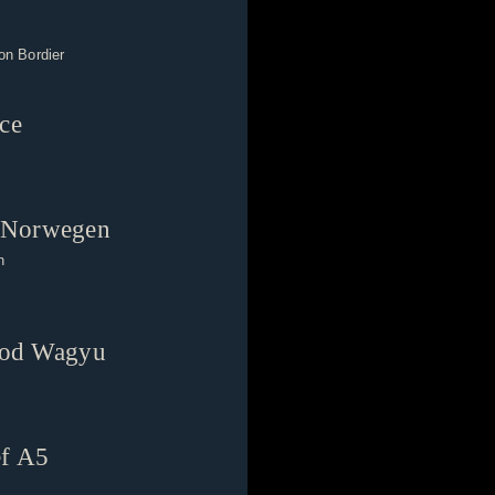
on Bordier
ce
s Norwegen
h
lood Wagyu
ef A5