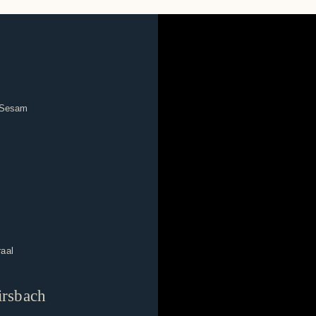
· Sesam
raal
irsbach