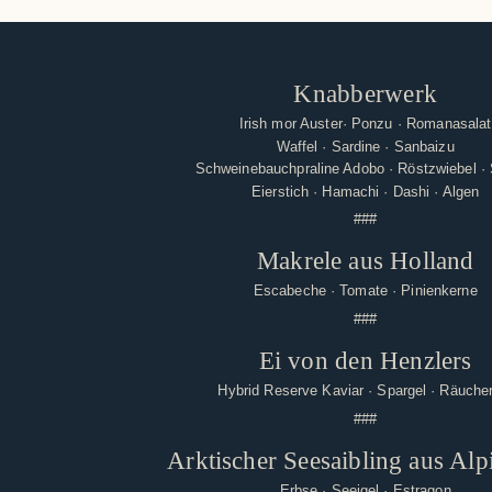
Knabberwerk
Irish mor Auster· Ponzu · Romanasalat
Waffel · Sardine · Sanbaizu
Schweinebauchpraline Adobo · Röstzwiebel 
Eierstich · Hamachi · Dashi · Algen
###
Makrele aus Holland
Escabeche · Tomate · Pinienkerne
###
Ei von den Henzlers
Hybrid Reserve Kaviar · Spargel · Räuche
###
Arktischer Seesaibling aus Alp
Erbse · Seeigel · Estragon