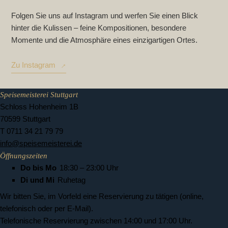
Folgen Sie uns auf Instagram und werfen Sie einen Blick
hinter die Kulissen – feine Kompositionen, besondere
Momente und die Atmosphäre eines einzigartigen Ortes.
Zu Instagram
Speisemeisterei Stuttgart
Schloss Hohenheim 1B
70599 Stuttgart
T 0711 34 21 79 79
info@speisemeisterei.de
Öffnungszeiten
Do bis Mo
18:30 – 23:00 Uhr
Di und Mi
Ruhetag
Wir bitten Sie, im Vorfeld eine Reservierung zu tätigen (online,
telefonisch oder per E-Mail).
​Telefonische Reservierung zwischen 14:00 und 17:00 Uhr.