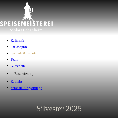
Navigation
Kulinarik
überspringen
Philosophie
Specials & Events
Team
Gutschein
Reservierung
Kontakt
Veranstaltungsanfrage
Silvester 2025